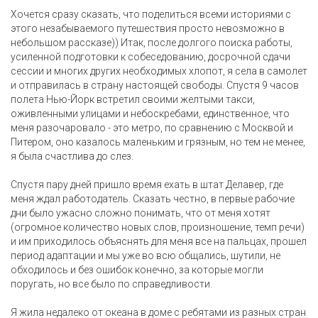
Хочется сразу сказать, что поделиться всеми историями с
этого незабываемого путешествия просто невозможно в
небольшом рассказе)) Итак, после долгого поиска работы,
усиленной подготовки к собеседованию, досрочной сдачи
сессии и многих других необходимых хлопот, я села в самолет
и отправилась в страну настоящей свободы. Спустя 9 часов
полета Нью-Йорк встретил своими желтыми такси,
оживленными улицами и небоскребами, единственное, что
меня разочаровало - это метро, по сравнению с Москвой и
Питером, оно казалось маленьким и грязным, но тем не менее,
я была счастлива до слез.
Спустя пару дней пришло время ехать в штат Делавер, где
меня ждал работодатель. Сказать честно, в первые рабочие
дни было ужасно сложно понимать, что от меня хотят
(огромное количество новых слов, произношение, темп речи)
и им приходилось объяснять для меня все на пальцах, прошел
период адаптации и мы уже во всю общались, шутили, не
обходилось и без ошибок конечно, за которые могли
поругать, но все было по справедливости.
Я жила недалеко от океана в доме с ребятами из разных стран