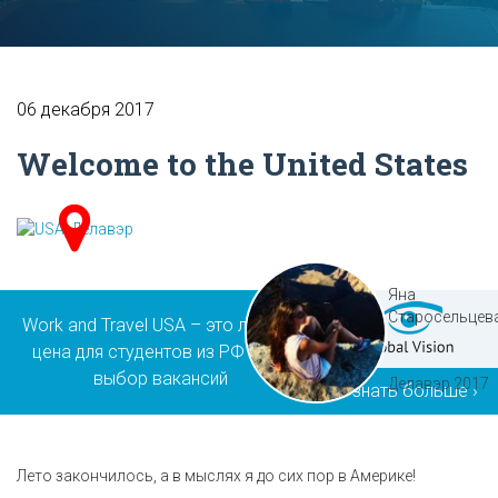
06 декабря 2017
Welcome to the United States
Яна
Старосельцев
Work and Travel USA – это лучшая
цена для студентов из РФ и РК,
выбор вакансий
Делавэр 2017
Узнать больше ›
Лето закончилось, а в мыслях я до сих пор в Америке!