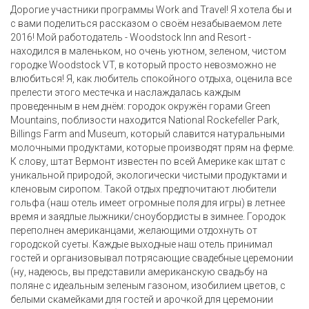
Дорогие участники программы Work and Travel! Я хотела бы и
с вами поделиться рассказом о своём незабываемом лете
2016! Мой работодатель - Woodstock Inn and Resort -
находился в маленьком, но очень уютном, зеленом, чистом
городке Woodstock VT, в который просто невозможно не
влюбиться! Я, как любитель спокойного отдыха, оценила все
прелести этого местечка и наслаждалась каждым
проведенным в нем днём: городок окружён горами Green
Mountains, поблизости находится National Rockefeller Park,
Billings Farm and Museum, который славится натуральными
молочными продуктами, которые производят прям на ферме.
К слову, штат Вермонт известен по всей Америке как штат с
уникальной природой, экологически чистыми продуктами и
кленовым сиропом. Такой отдых предпочитают любители
гольфа (наш отель имеет огромные поля для игры) в летнее
время и заядлые лыжники/сноубордисты в зимнее. Городок
переполнен американцами, желающими отдохнуть от
городской суеты. Каждые выходные наш отель принимал
гостей и организовывал потрясающие свадебные церемонии
(ну, надеюсь, вы представили американскую свадьбу на
поляне с идеальным зеленым газоном, изобилием цветов, с
белыми скамейками для гостей и арочкой для церемонии