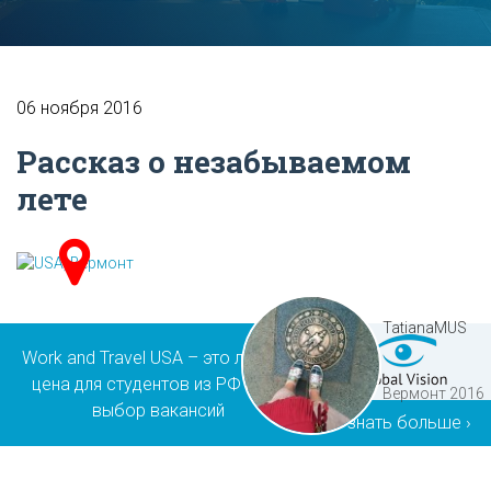
06 ноября 2016
Рассказ о незабываемом
лете
TatianaMUS
Work and Travel USA – это лучшая
цена для студентов из РФ и РК,
Вермонт 2016
выбор вакансий
Узнать больше ›