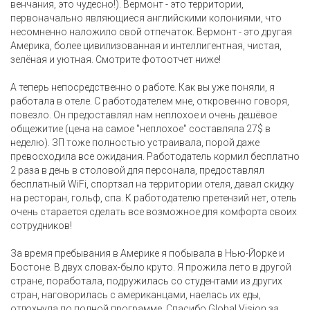
венчания, это чудесно!). Вермонт - это территории,
первоначально являющиеся английскими колониями, что
несомненно наложило свой отпечаток. Вермонт - это другая
Америка, более цивилизованная и интеллигентная, чистая,
зелёная и уютная. Смотрите фотоотчет ниже!
А теперь непосредственно о работе. Как вы уже поняли, я
работала в отеле. С работодателем мне, откровенно говоря,
повезло. Он предоставлял нам неплохое и очень дешёвое
общежитие (цена на самое "неплохое" составляла 27$ в
неделю). ЗП тоже полностью устраивала, порой даже
превосходила все ожидания. Работодатель кормил бесплатно
2 раза в день в столовой для персонала, предоставлял
бесплатный WiFi, спортзал на территории отеля, давал скидку
на ресторан, гольф, спа. К работодателю претензий нет, отель
очень старается сделать все возможное для комфорта своих
сотрудников!
За время пребывания в Америке я побывала в Нью-Йорке и
Бостоне. В двух словах-было круто. Я прожила лето в другой
стране, поработала, подружилась со студентами из других
стран, наговорилась с американцами, наелась их еды,
отдохнула по полной программе. Спасибо Global Vision за