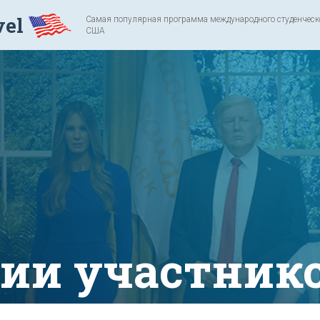
vel
Самая популярная программа международного студенческог
США
ии участник