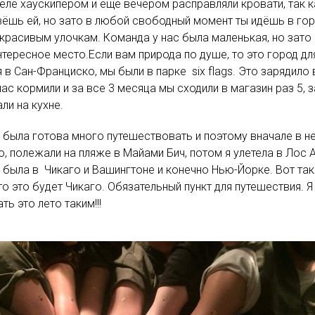
теле хаускипером и ещё вечером расправляли кровати, так 
ёшь ей, но зато в любой свободный момент ты идёшь в горы и
 красивым улочкам. Команда у нас была маленькая, но зат
нтересное место.Если вам природа по душе, то это город дл
я в Сан-Франциско, мы были в парке six flags. Это зарядил
ас кормили и за все 3 месяца мы сходили в магазин раз 5,
ли на кухне.
 была готова много путешествовать и поэтому вначале в 
о, полежали на пляже в Майами Бич, потом я улетела в Лос 
я была в Чикаго и Вашингтоне и конечно Нью-Йорке. Вот так
то это будет Чикаго. Обязательный пункт для путешествия. 
ть это лето таким!!!
д