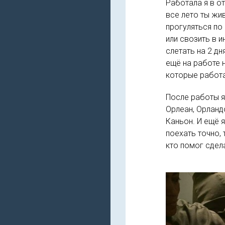
Работала я в о
все лето ты жив
прогуляться по
или свозить в и
слетать на 2 дн
ещё на работе н
которые работа
После работы я
Орлеан, Орланд
Каньон. И ещё 
поехать точно, 
кто помог сдела
Наза