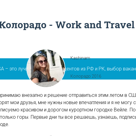
 Колорадо - Work and Travel
Kashinam
SA – это лучшая цена для студентов из РФ и РК, выбор вака
Колорадо 2016
принимаю внезапно и решение отправиться этим летом в С
рят мои друзья, мне нужны новые впечатления и я не могу с
писуемо красивом и дорогом курортном городке Вейле. По
 только горы. Первые дни ты все решаешь, узнаешь, подп
роде.