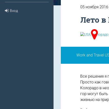
05 ноября 2016
Вход
Лето в
Work and Travel U
Все решения я 
Просто как гово
Колорадо в нео
гор могут быть
жизнью на при