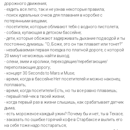
дорожного движения;
- ездить все лето, так и не узнав некоторые правила;
- поиск идеальных очков для плавания в коробке с
потерянными вещами;
- посетители, которые обливают тебя с водного пистолета;
- собака, купающая в детском бассейне;
- дети, которые обожают задерживать дыхание под водой и ты
постоянно думаешь: ”О, Боже, это он так плавает или тонет?”
- незабываемая первая поездка по платной дороге, с которой
20 минут не можешь найти выход;
- олени, змеи и кролики, переходящие/перебегающие/
переползающие дорогу;
- концерт 30 Seconds to Mars и Muse;
- время, когда в бассейне Нет посетителей и можно наконец
поплавать;
- время, когда посетители Есть, но ты все равно плаваешь;
- первый пей-чек в твоей жизни;
- когда первый раз в жизни слышишь, как срабатывает датчик
дыма;
- есть мороженое каждый ужин? Почему бы и нет, ты в Техасе;
- заказать по ошибке горячий кофе в Старбаксе и вылить его
на себя тоже надо постараться;