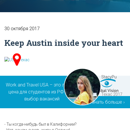
30 октября 2017
Keep Austin inside your heart
StacyPu
Work and Travel USA – это лучшая
цена для студентов из РФ и РК,
Техас 2017
выбор вакансий
Узнать больше ›
- Ты когда-нибудь был в Калифорнии?