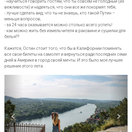
- научиться говорить гостям, что ты совсем не голодный (из
вежливости) и надеяться, что они все же покормят тебя;
- лучше сделать вид, что ты не знаешь, кто такой Путин –
меньше вопросов;
- за 24 часа оказывается можно столько всего успеть!
- как можно жить без измельчителя в раковине и сушилки для
белья??
Кажется, Остин стоит того, что бы в Калифорнии поменять
все свои билеты на самолет и вернуться ради последних семи
дней в Америке в город своей мечты. И это было моё лучшее
решение этого лета.
Назад
Впер