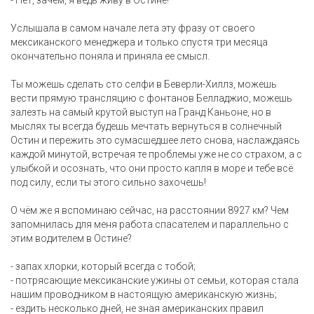
- Нет, зачем, я ведь живу в Остине!
Услышала в самом начале лета эту фразу от своего
мексиканского менеджера и только спустя три месяца
окончательно поняла и приняла ее смысл.
Ты можешь сделать сто селфи в Беверли-Хиллз, можешь
вести прямую трансляцию с фонтанов Белладжио, можешь
залезть на самый крутой выступ на Гранд Каньоне, но в
мыслях ты всегда будешь мечтать вернуться в солнечный
Остин и пережить это сумасшедшее лето снова, наслаждаясь
каждой минутой, встречая те проблемы уже не со страхом, а с
улыбкой и осознать, что они просто капля в море и тебе всё
под силу, если ты этого сильно захочешь!
О чём же я вспоминаю сейчас, на расстоянии 8927 км? Чем
запомнилась для меня работа спасателем и параллельно с
этим водителем в Остине?
- запах хлорки, который всегда с тобой;
- потрясающие мексиканские ужины от семьи, которая стала
нашим проводником в настоящую американскую жизнь;
- ездить несколько дней, не зная американских правил