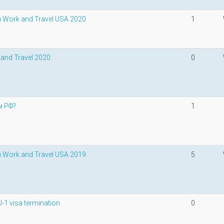
Work and Travel USA 2020
1
and Travel 2020
0
м РФ?
1
Work and Travel USA 2019
5
1 visa termination
0