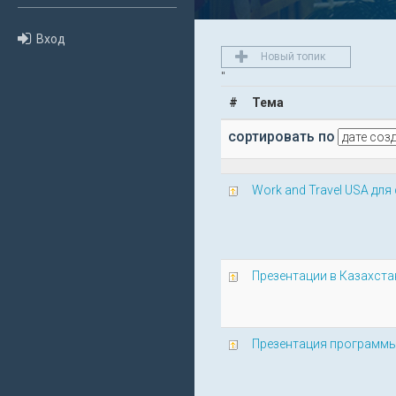
Вход
Новый топик
"
#
Тема
сортировать по
Work and Travel USA для
Презентации в Казахстан
Презентация программы 