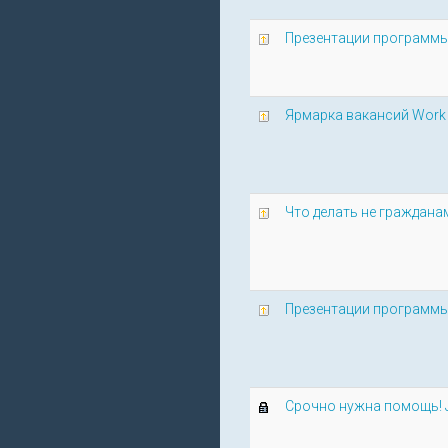
Презентации программы 
Ярмарка вакансий Work 
Что делать не граждана
Презентации программы 
Срочно нужна помощь! J-