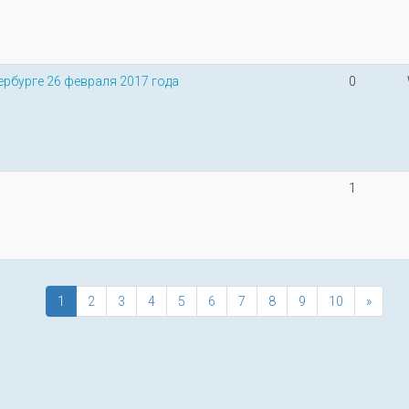
ербурге 26 февраля 2017 года
0
1
1
2
3
4
5
6
7
8
9
10
»