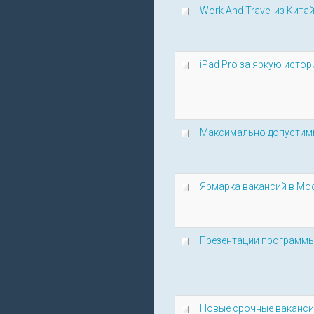
Work And Travel из Кит
iPad Pro за яркую истор
Максимально допустим
Ярмарка вакансий в Моск
Презентации программы 
Новые срочные вакансии: