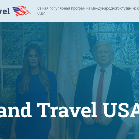
vel
Самая популярная программа международного студенческог
США
and Travel US