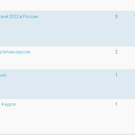
avel 2022 в России
3
д пятым курсом
2
ько
1
 4 курсе
1