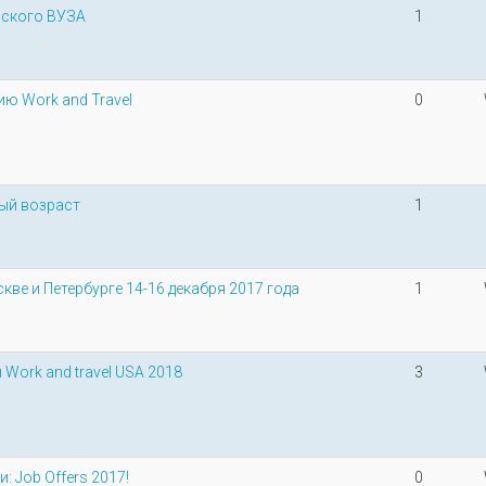
айского ВУЗА
1
ию Work and Travel
0
ый возраст
1
ве и Петербурге 14-16 декабря 2017 года
1
Work and travel USA 2018
3
 Job Offers 2017!
0